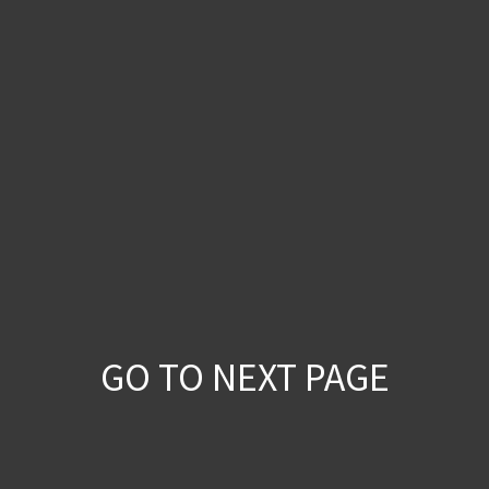
①
②
③
GO TO NEXT PAGE
①